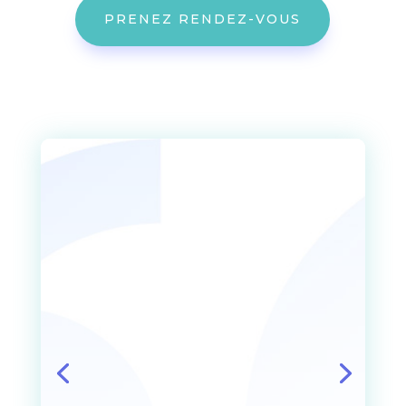
PRENEZ RENDEZ-VOUS
" J'ai fait appel à Mélissa pour
savoir si un terrain que je
souhaitais acheter possédait
de l'eau souterraine. Je dois
dire que je fus très satisfait de
son travail. Le service réclamé
a été en tout point positif.
Professionnelle, ponctuelle,
efficace, informative et